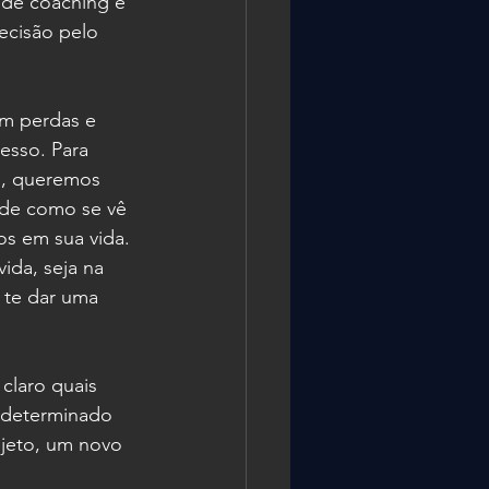
 de coaching e 
cisão pelo 
m perdas e 
esso. Para 
o, queremos 
de como se vê 
os em sua vida.
da, seja na 
 te dar uma 
claro quais 
 determinado 
ojeto, um novo 