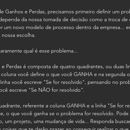
 de Ganhos e Perdas, precisamos primeiro definir um pro
e dependa da nossa tomada de decisão como a troca de
or um novo modelo de processo dentro da empresa... enf
 nossa escolha.
aramente qual é esse problema...
 e Perdas é composta de quatro quadrantes, ou duas li
a coluna você define o que você GANHA e na segunda o
linha você escreve "Se for resolvido", pensando no pro
você escreve "Se NÃO for resolvido".
uadrante, referente a coluna GANHA e a linha "Se for re
te, o que você ganha se o problema for resolvido. Pode
o, um projeto, uma mudança de vida... Responda buscan
s coisas que te darão prazer ao conseguir realizar o que