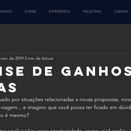
BRANCO
SOBRE
EXPERIÊNCIA
PALESTRAS
CURSOS
 nov. de 2019
3 min de leitura
ise de Ganhos
as
sado por situações relacionadas a novas propostas, nov
iagem... e imagino que você possa ter ficado em dúvid
não é mesmo?