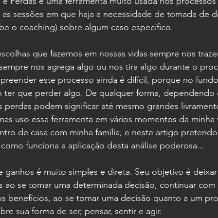
 e Perdas é uma ferramenta muito usada nos processos
as sessões em que haja a necessidade de tomada de de
e o coaching) sobre algum caso específico.
escolhas que fazemos em nossas vidas sempre nos traze
sempre nos agrega algo ou nos tira algo durante o proc
preender este processo ainda é difícil, porque no fund
 ter que perder algo. De qualquer forma, dependendo 
as perdas podem significar até mesmo grandes livrament
as uso essa ferramenta em vários momentos da minha vi
tro de casa com minha família, e neste artigo pretendo
como funciona a aplicação desta análise poderosa...
e ganhos é muito simples e direta. Seu objetivo é deixar 
as ao se tomar uma determinada decisão, continuar com
 os benefícios, ao se tomar uma decisão quanto a um pr
re sua forma de ser, pensar, sentir e agir.