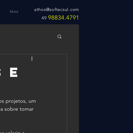
athos@softecsul.com
More
98834.4791
49
 e
os projetos, um 
a sobre tomar 