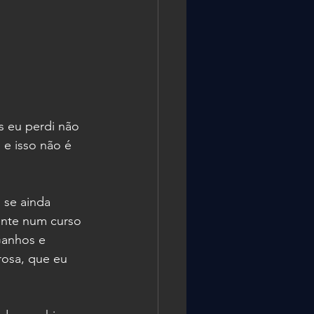
es eu perdi não 
 e isso não é 
se ainda 
ente num curso 
Ganhos e 
rosa, que eu 