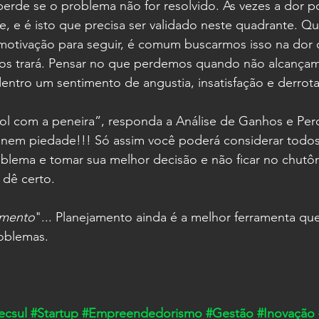
erde se o problema não for resolvido. As vezes a dor p
e, e é isto que precisa ser validado neste quadrante. Q
otivação para seguir, é comum buscarmos isso na dor 
os trará. Pensar no que perdemos quando não alcança
 dentro um sentimento de angustia, insatisfação e derrota
sol com a peneira”, responda a Análise de Ganhos e Per
 nem piedade!!! Só assim você poderá considerar todos
oblema e tomar sua melhor decisão e não ficar no chutô
dê certo.
amento
"... Planejamento ainda é a melhor ferramenta qu
problemas.
ecsul
#Startup
#Empreendedorismo
#Gestão
#Inovação