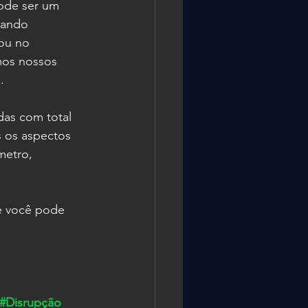
ode ser um 
uando 
ou no 
mos nossos 
.
das com total 
 os aspectos 
metro, 
e você pode 
#Disrupção