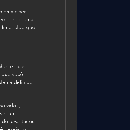
blema a ser 
 emprego, uma 
im... algo que 
nhas e duas 
 que você 
blema definido 
solvido", 
 ser um 
do levantar os 
 é desejado.