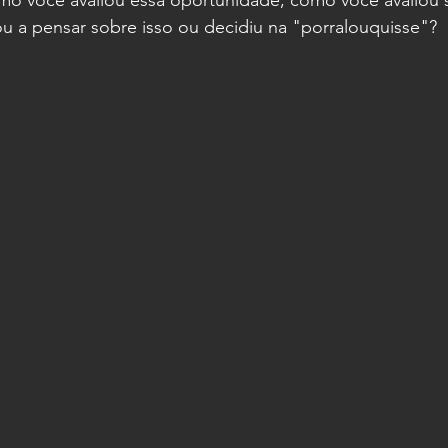
o você avaliou essa oportunidade, como você avaliou se
 a pensar sobre isso ou decidiu na "porralouquisse"?