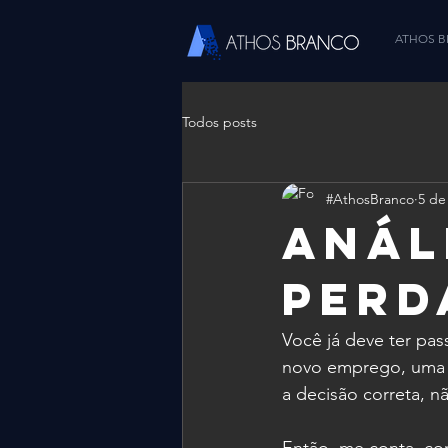
ATHOS 
Todos posts
#AthosBranco
5 de
Anál
Perd
Você já deve ter pas
novo emprego, uma v
a decisão correta, 