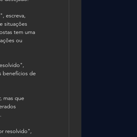
, escreva, 
e situações 
postas tem uma 
uações ou 
esolvido", 
 benefícios de 
r, mas que 
erados 
.
r resolvido", 